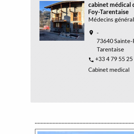
cabinet médical 
Foy-Tarentaise
Médecins général
-
location_on
73640 Sainte-
Tarentaise
+33 4 79 55 25
phone
Cabinet medical