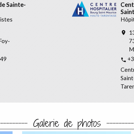
de Sainte-
Cent
Sain
istes
Hôpit
1
location_on
Foy-
7
M
 49
+3
phone
Centr
Sain
Taren
Galerie de photos