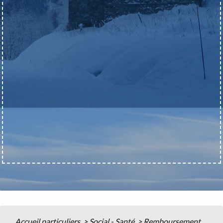
Accueil particuliers
>
Social - Santé
>
Remboursement