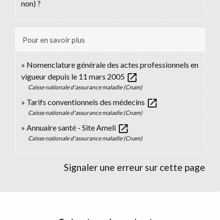
non) ?
Pour en savoir plus
Nomenclature générale des actes professionnels en
open_in_new
vigueur depuis le 11 mars 2005
Caisse nationale d'assurance maladie (Cnam)
open_in_new
Tarifs conventionnels des médecins
Caisse nationale d'assurance maladie (Cnam)
open_in_new
Annuaire santé - Site Ameli
Caisse nationale d'assurance maladie (Cnam)
Signaler une erreur sur cette page