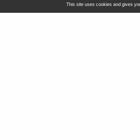
This site uses cookies and gives you
Guide des démarc