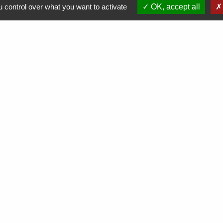
 control over what you want to activate
OK, accept all
Démarches en ligne
hes