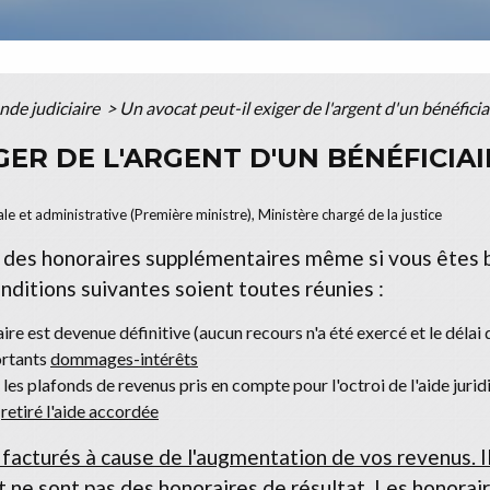
nde judiciaire
>
Un avocat peut-il exiger de l'argent d'un bénéficiai
GER DE L'ARGENT D'UN BÉNÉFICIAI
le et administrative (Première ministre), Ministère chargé de la justice
r des honoraires supplémentaires même si vous êtes 
conditions suivantes soient toutes réunies :
ire est devenue définitive (aucun recours n'a été exercé et le délai 
ortants
dommages-intérêts
s plafonds de revenus pris en compte pour l'octroi de l'aide jurid
à
retiré l'aide accordée
facturés à cause de l'augmentation de vos revenus. I
t ne sont pas des
honoraires de résultat
. Les honorai