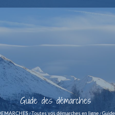
Guide des démarches
DEMARCHES
Toutes vos démarches en ligne
Guide
/
/