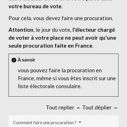
votre bureau de vote
.
Pour cela, vous devez faire une procuration.
Attention
, le jour du vote,
l'électeur chargé
de voter à votre place ne peut avoir qu'une
seule procuration faite en France
.
À savoir
info
vous pouvez faire la procuration en
France, même si vous êtes inscrit sur une
liste électorale consulaire.
Tout replier
Tout déplier
keyboard_arrow_up
keyboard_arrow_down
Comment faire une procuration ?