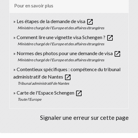
Pour en savoir plus
open_in_new
Les étapes de la demande de visa
Ministère chargé de l'Europe et des affaires étrangères
open_in_new
Comment lire une vignette visa Schengen ?
Ministère chargé de l'Europe et des affaires étrangères
open_in_new
Normes des photos pour une demande de visa
Ministère chargé de l'Europe et des affaires étrangères
Contentieux spécifiques : compétence du tribunal
open_in_new
administratif de Nantes
Tribunal administratif de Nantes
open_in_new
Carte de l'Espace Schengen
Toute l'Europe
Signaler une erreur sur cette page