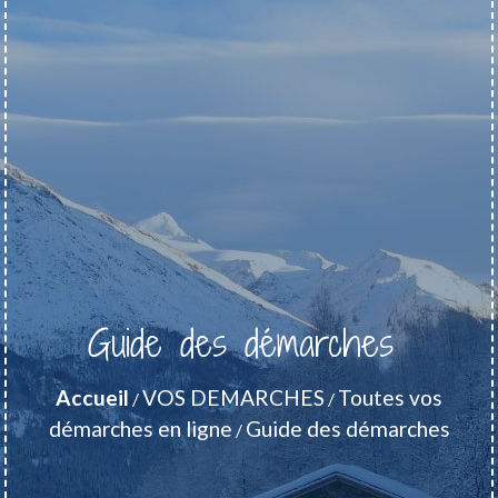
Guide des démarches
Accueil
VOS DEMARCHES
Toutes vos
/
/
démarches en ligne
Guide des démarches
/