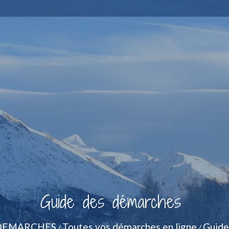
Guide des démarches
DEMARCHES
Toutes vos démarches en ligne
Guide
/
/