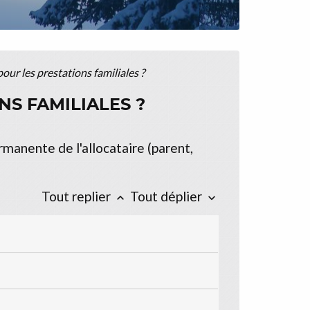
our les prestations familiales ?
NS FAMILIALES ?
rmanente de l'allocataire (parent,
Tout replier
Tout déplier
keyboard_arrow_up
keyboard_arrow_down