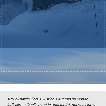
Accueil particuliers
>
Justice
>
Acteurs du monde
judiciaire
>
Quelles sont les indemnités dues aux jurés