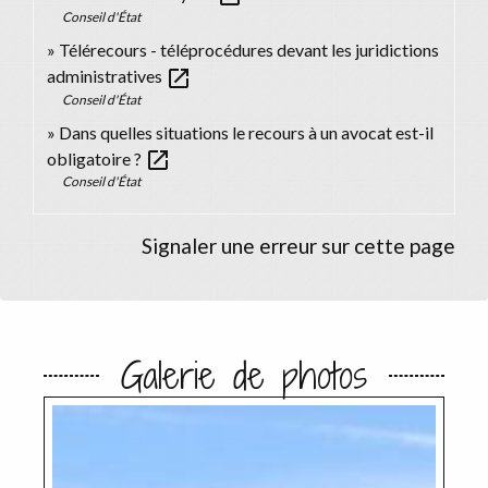
Conseil d'État
Télérecours - téléprocédures devant les juridictions
open_in_new
administratives
Conseil d'État
Dans quelles situations le recours à un avocat est-il
open_in_new
obligatoire ?
Conseil d'État
Signaler une erreur sur cette page
Galerie de photos