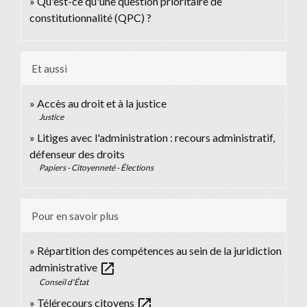
Qu'est-ce qu'une question prioritaire de
constitutionnalité (QPC) ?
Et aussi
Accès au droit et à la justice
Justice
Litiges avec l'administration : recours administratif,
défenseur des droits
Papiers - Citoyenneté - Élections
Pour en savoir plus
Répartition des compétences au sein de la juridiction
open_in_new
administrative
Conseil d'État
open_in_new
Télérecours citoyens