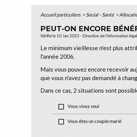
Accueil particuliers
>
Social - Santé
>
Allocati
PEUT-ON ENCORE BÉNÉFI
Vérifié le 10 Jan 2023 - Direction de l'information léga
Le minimum vieillesse n'est plus attri
l'année 2006.
Mais vous pouvez encore recevoir aujou
que vous n'avez pas demandé à change
Dans ce cas, 2 situations sont possibl
check_box_outline_blank
Vous vivez seul
check_box_outline_blank
Vous êtes un couple marié