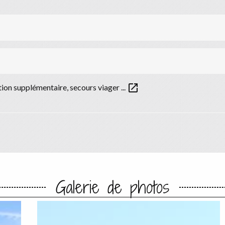
open_in_new
ion supplémentaire, secours viager ...
Galerie de photos