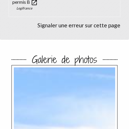
open_in_new
permis B
Legifrance
Signaler une erreur sur cette page
Galerie de photos