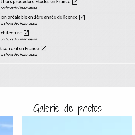
open_in_new
et hors procédure Études en France
erche et de l'innovation
open_in_new
ion préalable en 1ère année de licence
erche et de l'innovation
open_in_new
architecture
erche et de l'innovation
open_in_new
 son exil en France
erche et de l'innovation
Galerie de photos