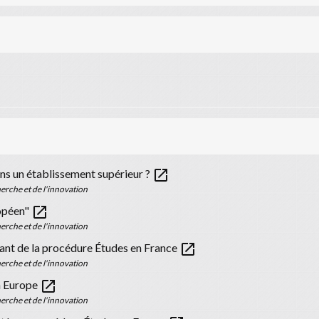
open_in_new
ns un établissement supérieur ?
erche et de l'innovation
open_in_new
ropéen"
erche et de l'innovation
open_in_new
vant de la procédure Études en France
erche et de l'innovation
open_in_new
n Europe
erche et de l'innovation