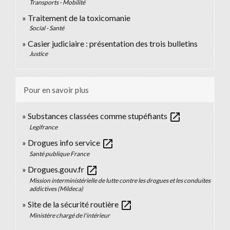
Transports - Mobilité
Traitement de la toxicomanie
Social - Santé
Casier judiciaire : présentation des trois bulletins
Justice
Pour en savoir plus
open_in_new
Substances classées comme stupéfiants
Legifrance
open_in_new
Drogues info service
Santé publique France
open_in_new
Drogues.gouv.fr
Mission interministérielle de lutte contre les drogues et les conduites
addictives (Mildeca)
open_in_new
Site de la sécurité routière
Ministère chargé de l'intérieur