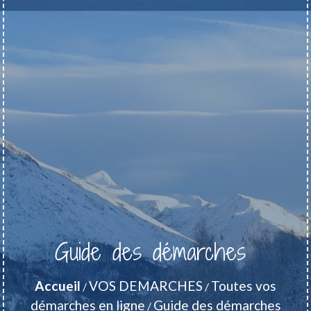
Guide des démarches
Accueil
VOS DEMARCHES
Toutes vos
/
/
démarches en ligne
Guide des démarches
/