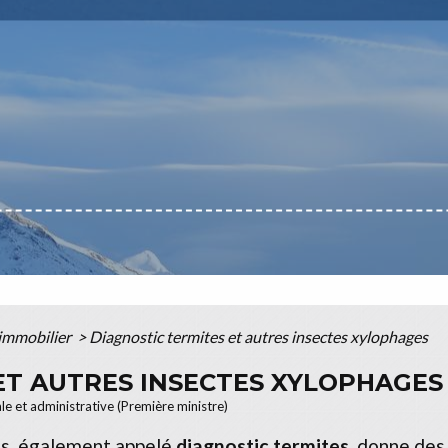
 immobilier
>
Diagnostic termites et autres insectes xylophages
ET AUTRES INSECTES XYLOPHAGES
ale et administrative (Première ministre)
tes, également appelé
diagnostic termites
, donne des