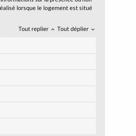
éalisé lorsque le logement est situé
Tout replier
Tout déplier
keyboard_arrow_up
keyboard_arrow_down