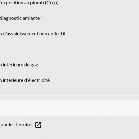
d'exposition au plomb (Crep)
"diagnostic amiante"
on d'assainissement non collectif
n intérieure de gaz
n intérieure d'électricité
open_in_new
par les termites