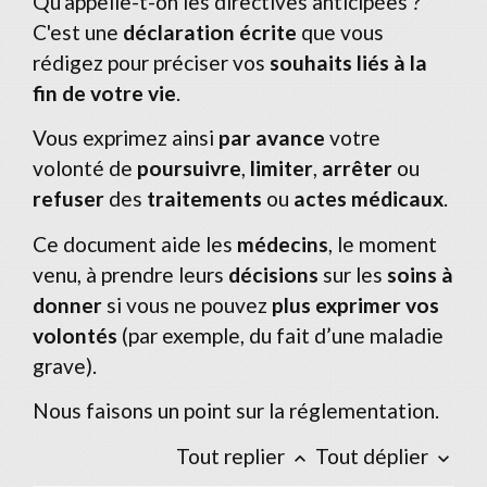
Qu'appelle-t-on les directives anticipées ?
C'est une
déclaration écrite
que vous
rédigez pour préciser vos
souhaits liés à la
fin de votre vie
.
Vous exprimez ainsi
par avance
votre
volonté de
poursuivre
,
limiter
,
arrêter
ou
refuser
des
traitements
ou
actes médicaux
.
Ce document aide les
médecins
, le moment
venu, à prendre leurs
décisions
sur les
soins à
donner
si vous ne pouvez
plus exprimer vos
volontés
(par exemple, du fait d’une maladie
grave).
Nous faisons un point sur la réglementation.
Tout replier
Tout déplier
keyboard_arrow_up
keyboard_arrow_down