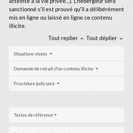
atteinte à la vie privée...). L'hébergeur sera
sanctionné s'il est prouvé qu'il a délibérément
mis en ligne ou laissé en ligne ce contenu
illicite.
Tout replier
Tout déplier
keyboard_arrow_up
keyboard_arrow_down
Situations visées
Demande de retrait d'un contenu illicite
Procédure judiciaire
Textes de référence