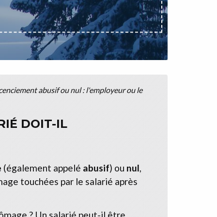
cenciement abusif ou nul : l'employeur ou le
IÉ DOIT-IL
e
(également appelé
abusif
) ou
nul
,
mage touchées par le salarié après
ômage ? Un salarié peut-il être