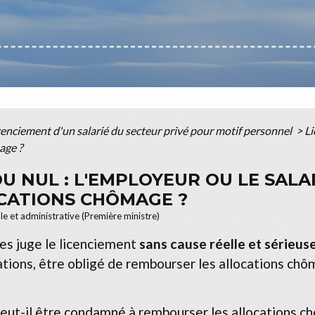
cenciement d'un salarié du secteur privé pour motif personnel
>
Li
age ?
U NUL : L'EMPLOYEUR OU LE SALAR
CATIONS CHÔMAGE ?
ale et administrative (Première ministre)
es juge le licenciement
sans cause réelle et sérieus
ations, être obligé de rembourser les allocations chô
eut-il être condamné à rembourser les allocations ch