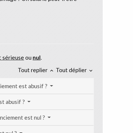
t sérieuse
ou
nul
.
Tout replier
Tout déplier
keyboard_arrow_up
keyboard_arrow_down
ciement est abusif ?
st abusif ?
enciement est nul ?