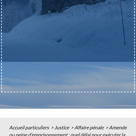
Accueil particuliers
>
Justice
>
Affaire pénale
>
Amende
ou peine d'emprisonnement : quel délai pour exécuter la