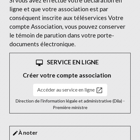
Si vous avez effectué votre déclaration en
ligne et que votre association est par
conséquent inscrite aux téléservices Votre
compte Association, vous pouvez conserver
le témoin de parution dans votre porte-
documents électronique.
SERVICE EN LIGNE
desktop_mac
Créer votre compte association
open_in_new
Accéder au service en ligne
Direction de l'information légale et administrative (Dila) -
Première ministre
À noter
edit