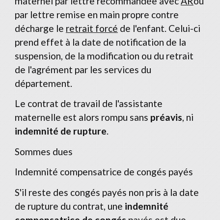
maternel par lettre recommandée avec
AR
ou
par lettre remise en main propre contre
décharge le
retrait forcé
de l'enfant. Celui-ci
prend effet à la date de notification de la
suspension, de la modification ou du retrait
de l'agrément par les services du
département.
Le contrat de travail de l'assistante
maternelle est alors rompu sans
préavis
, ni
indemnité de rupture
.
Sommes dues
Indemnité compensatrice de congés payés
S'il reste des congés payés non pris à la date
de rupture du contrat, une
indemnité
compensatrice de congés
payés est due.