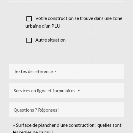
check_box_outline_blank
Votre construction se trouve dans une zone
urbaine d'un PLU
check_box_outline_blank
Autre situation
Textes de référence
Services en ligne et formulaires
Questions ? Réponses !
Surface de plancher d'une construction : quelles sont
les règles de calcul ?