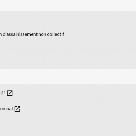
on d'assainissement non collectif
open_in_new
tif
open_in_new
ommunal