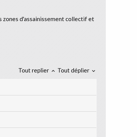
s zones d'assainissement collectif et
Tout replier
Tout déplier
keyboard_arrow_up
keyboard_arrow_down