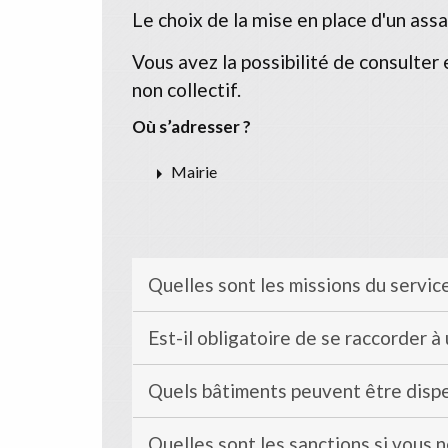
Le choix de la mise en place d'un as
Vous avez la possibilité de consulter 
non collectif.
Où s’adresser ?
arrow_right
Mairie
Quelles sont les missions du servic
Est-il obligatoire de se raccorder à
Quels bâtiments peuvent être disp
Quelles sont les sanctions si vous 