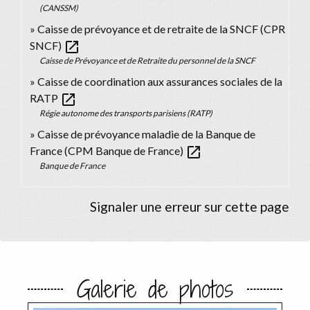
(CANSSM)
Caisse de prévoyance et de retraite de la SNCF (CPR
open_in_new
SNCF)
Caisse de Prévoyance et de Retraite du personnel de la SNCF
Caisse de coordination aux assurances sociales de la
open_in_new
RATP
Régie autonome des transports parisiens (RATP)
Caisse de prévoyance maladie de la Banque de
open_in_new
France (CPM Banque de France)
Banque de France
Signaler une erreur sur cette page
Galerie de photos