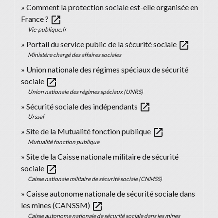
Comment la protection sociale est-elle organisée en
open_in_new
France ?
Vie-publique.fr
open_in_new
Portail du service public de la sécurité sociale
Ministère chargé des affaires sociales
Union nationale des régimes spéciaux de sécurité
open_in_new
sociale
Union nationale des régimes spéciaux (UNRS)
open_in_new
Sécurité sociale des indépendants
Urssaf
open_in_new
Site de la Mutualité fonction publique
Mutualité fonction publique
Site de la Caisse nationale militaire de sécurité
open_in_new
sociale
Caisse nationale militaire de sécurité sociale (CNMSS)
Caisse autonome nationale de sécurité sociale dans
open_in_new
les mines (CANSSM)
Caisse autonome nationale de sécurité sociale dans les mines