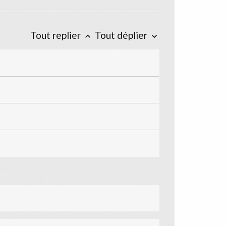
Tout replier
Tout déplier
keyboard_arrow_up
keyboard_arrow_down