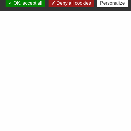
OK, accept all
Deny all cookies
Personalize
Voir tout
Démarches en ligne