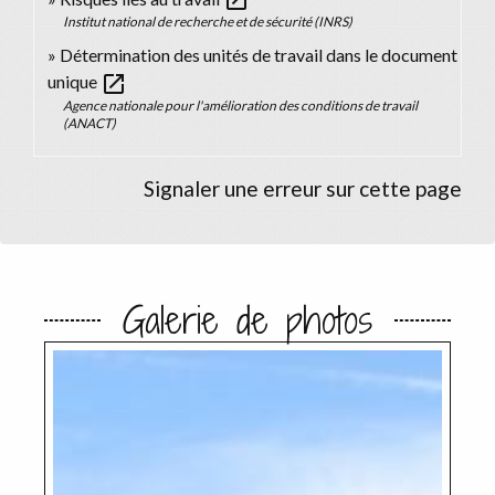
open_in_new
Institut national de recherche et de sécurité (INRS)
Détermination des unités de travail dans le document
open_in_new
unique
Agence nationale pour l'amélioration des conditions de travail
(ANACT)
Signaler une erreur sur cette page
Galerie de photos