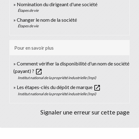
Nomination du dirigeant d'une société
Étapes de vie
Changer le nom de la société
Étapes de vie
Pour en savoir plus
Comment vérifier la disponibilité d'un nom de société
open_in_new
(payant) ?
Institut national de la propriété industrielle (Inpi)
open_in_new
Les étapes-clés du dépôt de marque
Institut national de la propriété industrielle (Inpi)
Signaler une erreur sur cette page