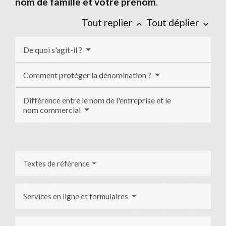
nom de famille et votre prénom
.
Tout replier
Tout déplier
keyboard_arrow_up
keyboard_arrow_down
De quoi s'agit-il ?
Comment protéger la dénomination ?
Différence entre le nom de l'entreprise et le
nom commercial
Textes de référence
Services en ligne et formulaires