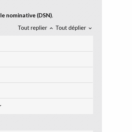
ale nominative (DSN)
.
Tout replier
Tout déplier
keyboard_arrow_up
keyboard_arrow_down