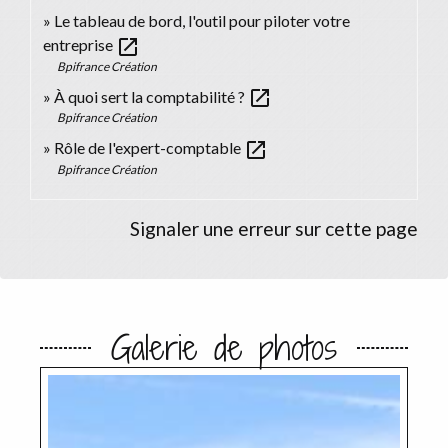
Le tableau de bord, l'outil pour piloter votre
open_in_new
entreprise
Bpifrance Création
open_in_new
À quoi sert la comptabilité ?
Bpifrance Création
open_in_new
Rôle de l'expert-comptable
Bpifrance Création
Signaler une erreur sur cette page
Galerie de photos