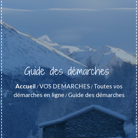
Guide des démarches
Accueil
VOS DEMARCHES
Toutes vos
/
/
démarches en ligne
Guide des démarches
/