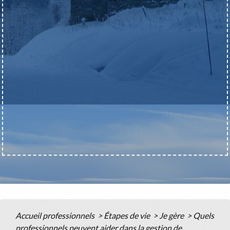
Accueil professionnels
>
Étapes de vie
>
Je gère
>
Quels
professionnels peuvent aider dans la gestion de