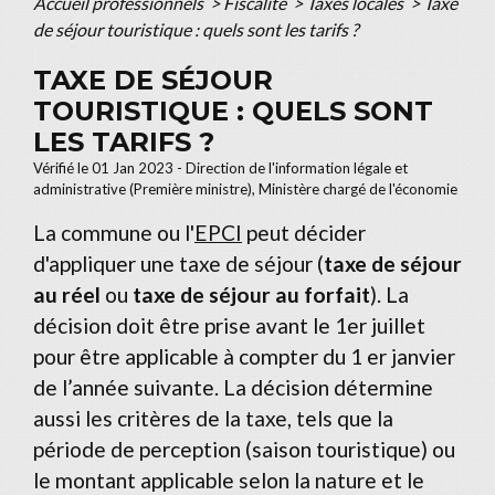
Accueil professionnels
>
Fiscalité
>
Taxes locales
>
Taxe
de séjour touristique : quels sont les tarifs ?
TAXE DE SÉJOUR
TOURISTIQUE : QUELS SONT
LES TARIFS ?
Vérifié le 01 Jan 2023 - Direction de l'information légale et
administrative (Première ministre), Ministère chargé de l'économie
La commune ou l'
EPCI
peut décider
d'appliquer une taxe de séjour (
taxe de séjour
au réel
ou
taxe de séjour au forfait
). La
décision doit être prise avant le 1
er
juillet
pour être applicable à compter du 1
er
janvier
de l’année suivante. La décision détermine
aussi les critères de la taxe, tels que la
période de perception (saison touristique) ou
le montant applicable selon la nature et le