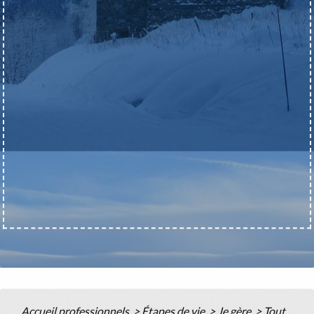
Accueil professionnels
>
Étapes de vie
>
Je gère
>
Tout