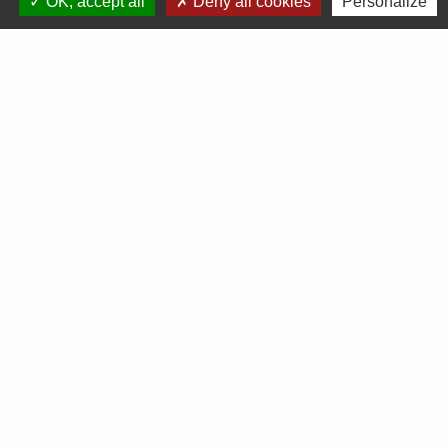
OK, accept all
Deny all cookies
Personalize
Voir tout
Démarches en ligne