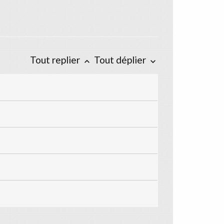
Tout replier
Tout déplier
keyboard_arrow_up
keyboard_arrow_down