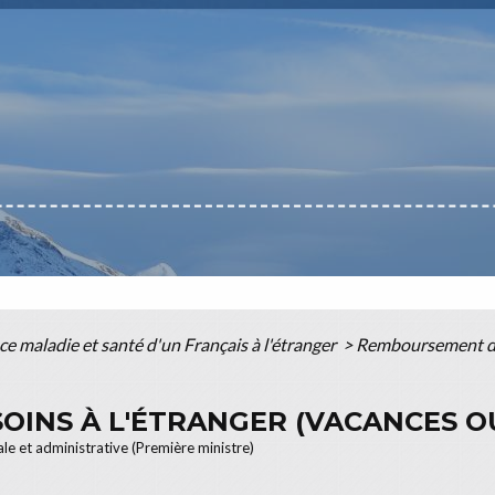
e maladie et santé d'un Français à l'étranger
>
Remboursement des
INS À L'ÉTRANGER (VACANCES O
ale et administrative (Première ministre)