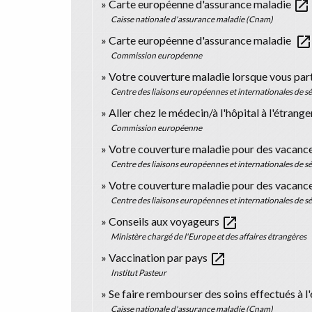
open_in_new
Carte européenne d'assurance maladie
Caisse nationale d'assurance maladie (Cnam)
open_in_new
Carte européenne d'assurance maladie
Commission européenne
Votre couverture maladie lorsque vous part
Centre des liaisons européennes et internationales de séc
Aller chez le médecin/à l'hôpital à l'étrang
Commission européenne
Votre couverture maladie pour des vacanc
Centre des liaisons européennes et internationales de séc
Votre couverture maladie pour des vacan
Centre des liaisons européennes et internationales de séc
open_in_new
Conseils aux voyageurs
Ministère chargé de l'Europe et des affaires étrangères
open_in_new
Vaccination par pays
Institut Pasteur
Se faire rembourser des soins effectués à 
Caisse nationale d'assurance maladie (Cnam)