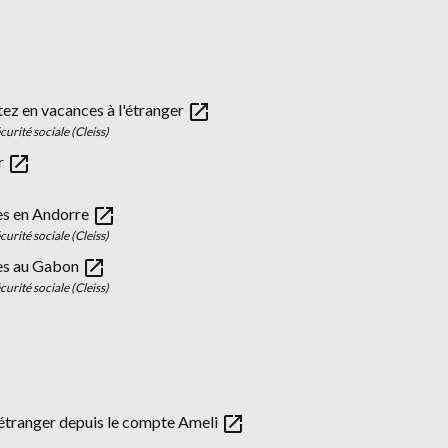
open_in_new
ez en vacances à l'étranger
urité sociale (Cleiss)
open_in_new
er
open_in_new
es en Andorre
urité sociale (Cleiss)
open_in_new
ces au Gabon
urité sociale (Cleiss)
open_in_new
l'étranger depuis le compte Ameli