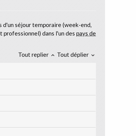
s d'un séjour temporaire (week-end,
t professionnel) dans l'un des
pays de
Tout replier
Tout déplier
keyboard_arrow_up
keyboard_arrow_down