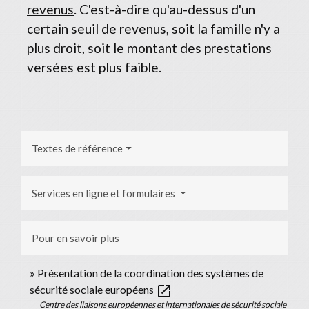
revenus
. C'est-à-dire qu'au-dessus d'un
certain seuil de revenus, soit la famille n'y a
plus droit, soit le montant des prestations
versées est plus faible.
Textes de référence
Services en ligne et formulaires
Pour en savoir plus
Présentation de la coordination des systèmes de
open_in_new
sécurité sociale européens
Centre des liaisons européennes et internationales de sécurité sociale