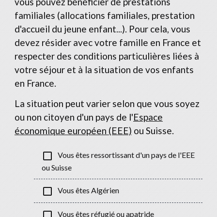
vous pouvez bénéficier de prestations
familiales (allocations familiales, prestation
d'accueil du jeune enfant...). Pour cela, vous
devez résider avec votre famille en France et
respecter des conditions particulières liées à
votre séjour et à la situation de vos enfants
en France.
La situation peut varier selon que vous soyez
ou non citoyen d'un pays de l'
Espace
économique européen (EEE)
ou Suisse.
check_box_outline_blank
Vous êtes ressortissant d'un pays de l'EEE
ou Suisse
check_box_outline_blank
Vous êtes Algérien
check_box_outline_blank
Vous êtes réfugié ou apatride