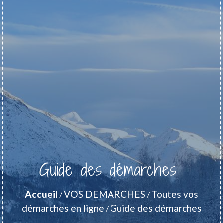
Guide des démarches
Accueil
VOS DEMARCHES
Toutes vos
/
/
démarches en ligne
Guide des démarches
/