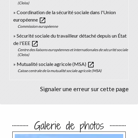
(Cleiss)
Coordination de la sécurité sociale dans l'Union
open_in_new
européenne
Commission européenne
Sécurité sociale du travailleur détaché depuis un État
open_in_new
de l'EEE
Centre des liaisons européennes et internationales de sécurité sociale
(Cleiss)
open_in_new
Mutualité sociale agricole (MSA)
Caisse centrale de la mutualité sociale agricole (MSA)
Signaler une erreur sur cette page
Galerie de photos