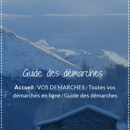
Guide des démarches
Accueil
VOS DEMARCHES
Toutes vos
/
/
démarches en ligne
Guide des démarches
/