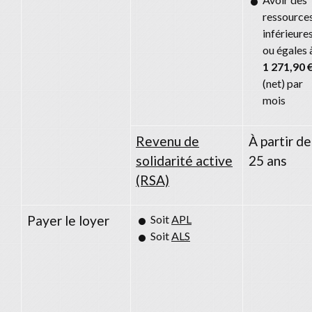
ressource
inférieure
ou égales 
1 271,90 
(net) par
mois
Revenu de
À partir de
solidarité active
25 ans
(RSA)
Payer le loyer
Soit
APL
Soit
ALS