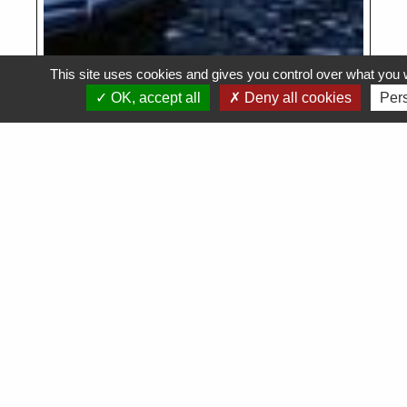
This site uses cookies and gives you control over what you w
OK, accept all
Deny all cookies
Per