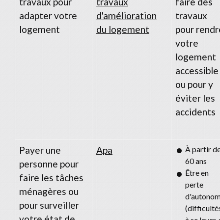
travaux pour
travaux
faire des
adapter votre
d'amélioration
travaux
logement
du logement
pour rendr
votre
logement
accessible
ou pour y
éviter les
accidents
Payer une
Apa
À partir d
60 ans
personne pour
Être en
faire les tâches
perte
ménagères ou
d'autonom
pour surveiller
(difficulté
votre état de
à se lever,