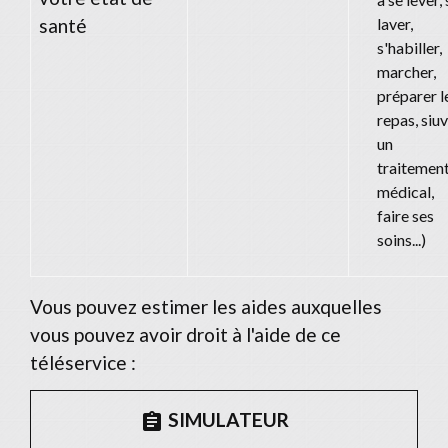
santé
laver,
s'habiller,
marcher,
préparer l
repas, siu
un
traitemen
médical,
faire ses
soins...)
Vous pouvez estimer les aides auxquelles
vous pouvez avoir droit à l'aide de ce
téléservice :
SIMULATEUR
assignment