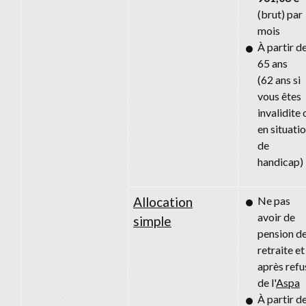
(brut) par
mois
À partir d
65 ans
(62 ans si
vous êtes
invalidite 
en situati
de
handicap)
Allocation
Ne pas
avoir de
simple
pension d
retraite et
après refu
de l'
Aspa
À partir d