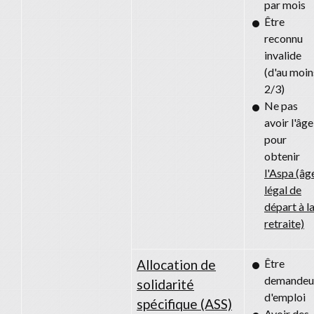
par mois
Être
reconnu
invalide
(d'au moin
2/3)
Ne pas
avoir l'âge
pour
obtenir
l'Aspa (âg
légal de
départ à l
retraite)
Allocation de
Être
demandeu
solidarité
d'emploi
spécifique (ASS)
Avoir des