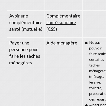
Avoir une
Complémentaire
complémentaire
santé solidaire
santé (mutuelle)
(CSS)
Payer une
Aide ménagère
Ne pas
pouvoir
personne pour
faire seule
faire les tâches
certaines
ménagères
tâches
ménagère
(ménage,
lessive,
toilette,
préparati
des repas..
À partir d