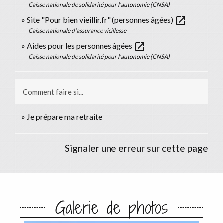
Caisse nationale de solidarité pour l'autonomie (CNSA)
open_in_new
Site "Pour bien vieillir.fr" (personnes âgées)
Caisse nationale d'assurance vieillesse
open_in_new
Aides pour les personnes âgées
Caisse nationale de solidarité pour l'autonomie (CNSA)
Comment faire si...
Je prépare ma retraite
Signaler une erreur sur cette page
Galerie de photos