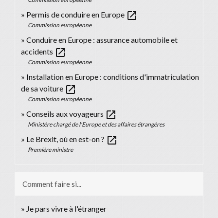
open_in_new
Permis de conduire en Europe
Commission européenne
Conduire en Europe : assurance automobile et
open_in_new
accidents
Commission européenne
Installation en Europe : conditions d'immatriculation
open_in_new
de sa voiture
Commission européenne
open_in_new
Conseils aux voyageurs
Ministère chargé de l'Europe et des affaires étrangères
open_in_new
Le Brexit, où en est-on ?
Première ministre
Comment faire si...
Je pars vivre à l'étranger