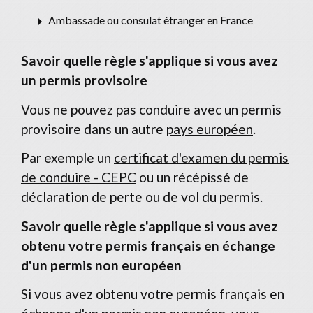
arrow_right
Ambassade ou consulat étranger en France
Savoir quelle règle s'applique si vous avez
un permis provisoire
Vous ne pouvez pas conduire avec un permis
provisoire dans un autre
pays européen
.
Par exemple un
certificat d'examen du permis
de conduire - CEPC
ou un récépissé de
déclaration de perte ou de vol du permis.
Savoir quelle règle s'applique si vous avez
obtenu votre permis français en échange
d'un permis non européen
Si vous avez obtenu votre
permis français en