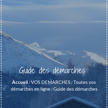
Guide des démarches
Accueil
VOS DEMARCHES
Toutes vos
/
/
démarches en ligne
Guide des démarches
/