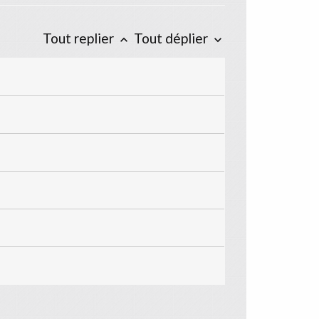
Tout replier
Tout déplier
keyboard_arrow_up
keyboard_arrow_down