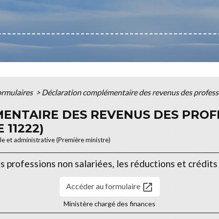
formulaires
>
Déclaration complémentaire des revenus des professi
ENTAIRE DES REVENUS DES PROF
 11222)
ale et administrative (Première ministre)
 professions non salariées, les réductions et crédits
open_in_new
Accéder au formulaire
Ministère chargé des finances